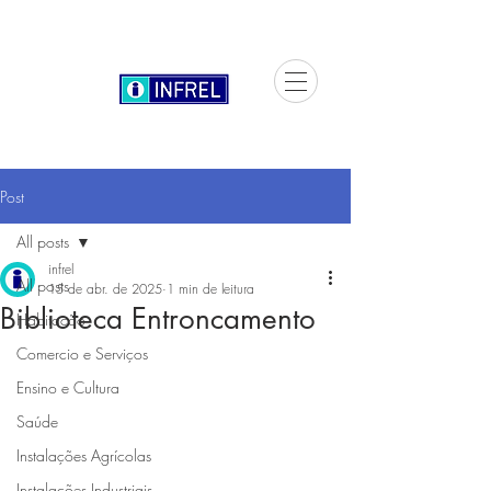
Post
All posts
infrel
All posts
15 de abr. de 2025
1 min de leitura
Biblioteca Entroncamento
Habitação
Comercio e Serviços
Ensino e Cultura
Saúde
Instalações Agrícolas
Instalações Industriais