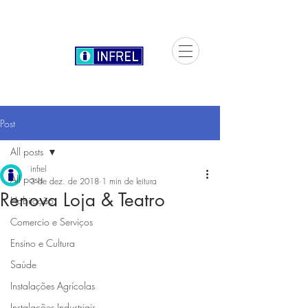
Post
All posts
infrel
All posts
3 de dez. de 2018
1 min de leitura
Renova Loja & Teatro
Habitação
Comercio e Serviços
Ensino e Cultura
Saúde
Instalações Agrícolas
Instalações Industriais