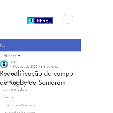
Post
All posts
infrel
All posts
15 de abr. de 2025
1 min de leitura
Requalificação do campo
Habitação
de Rugby de Santarém
Comercio e Serviços
Ensino e Cultura
Saúde
Instalações Agrícolas
Instalações Industriais