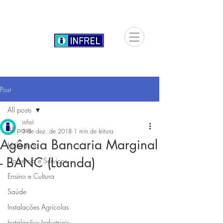
Post
All posts
infrel
All posts
3 de dez. de 2018
1 min de leitura
Agência Bancaria Marginal
Habitação
- BANC (Luanda)
Comercio e Serviços
Ensino e Cultura
Saúde
Instalações Agrícolas
Instalações Industriais